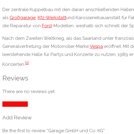
Der zentrale Kuppelbau mit den daran anschließenden Hallen
als
Großgarage
,
Kfz-Werkstatt
und Karosseriebauanstalt für Fah
die Reparatur von
Ford
-Modellen, weshalb sich schnell der 
Nach dem Zweiten Weltkrieg, als das Saarland unter französ
Generalvertretung der Motorroller-Marke
Vespa
eröffnet. Mit d
leerstehende Halle für Partys und Konzerte zu nutzen, 1989 e
[1]
Konzerten.
Reviews
There are no reviews yet.
Add Review
Add Review
Be the first to review “Garage GmbH und Co. KG”