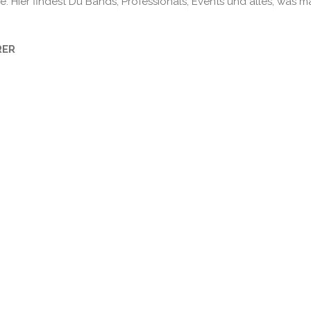
. Hier findest Du Bands, Professionals, Events und alles, was m
RER