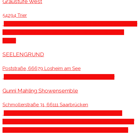
Graustufe West
54294 Trier
Alternative, Grunge & Crossover
, Blues & Rock
, Dance, Electro
& Techno
, Indie & Pop
, Jazz
, Metal & Hardrock
, Musiker &
Bands
SEELENGRUND
Poststraße, 66679 Losheim am See
Blues & Rock
, Indie & Pop
, Klassik
, Musiker & Bands
Gunni Mahling Showensemble
Schmollerstraße 31, 66111 Saarbrücken
Blues & Rock
, Country, Folk & Singersongwriter
, Dance,
Electro & Techno
, Ethno, Weltmusik & Volksmusik
, Funk, Soul
& R'n'B
, Indie & Pop
, Musiker & Bands
, Reggae, Latin & Ska