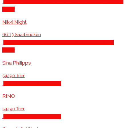
Gothic & Mittelalter
, Indie & Pop
, Metal & Hardrock
, Musiker &
Bands
Nikki Night
66113 Saarbrücken
Country, Folk & Singersongwriter
, Indie & Pop
, Musiker &
Bands
Sina Philipps
54290 Trier
Indie & Pop
, Musiker & Bands
RINO
54290 Trier
Indie & Pop
, Musiker & Bands