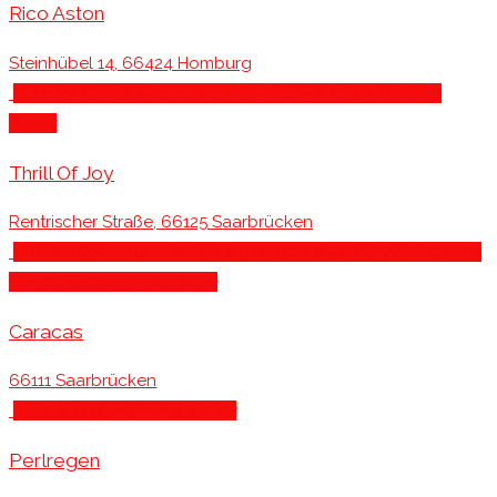
Rico Aston
Steinhübel 14, 66424 Homburg
Country, Folk & Singersongwriter
, Indie & Pop
, Musiker &
Bands
Thrill Of Joy
Rentrischer Straße, 66125 Saarbrücken
Blues & Rock
, Funk, Soul & R'n'B
, Indie & Pop
, Jazz
, Musiker &
Bands
, Reggae, Latin & Ska
Caracas
66111 Saarbrücken
Indie & Pop
, Musiker & Bands
Perlregen