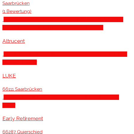
Saarbrücken
(1 Bewertung)
Alternative, Grunge & Crossover
, Dance, Electro & Techno
,
Indie & Pop
, Musiker & Bands
, Musikproduzenten
Altrucent
Blues & Rock
, Country, Folk & Singersongwriter
, Indie & Pop
,
Musiker & Bands
LUKE
66111 Saarbrücken
Country, Folk & Singersongwriter
, Indie & Pop
, Musiker &
Bands
Early Retirement
66287 Quierschied