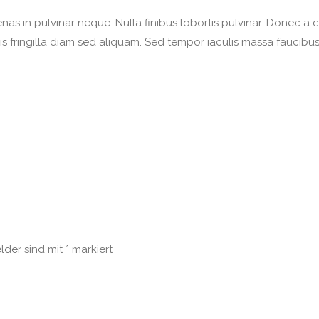
as in pulvinar neque. Nulla finibus lobortis pulvinar. Donec a co
llis fringilla diam sed aliquam. Sed tempor iaculis massa faucibu
elder sind mit
*
markiert