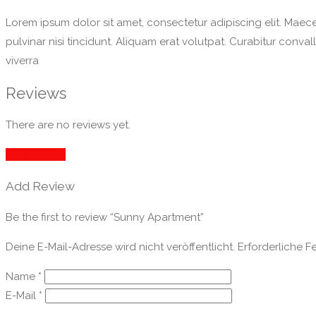
Lorem ipsum dolor sit amet, consectetur adipiscing elit. Maecen
pulvinar nisi tincidunt. Aliquam erat volutpat. Curabitur conva
viverra
Reviews
There are no reviews yet.
Add Review
Add Review
Be the first to review “Sunny Apartment”
Deine E-Mail-Adresse wird nicht veröffentlicht.
Erforderliche F
Name
*
E-Mail
*