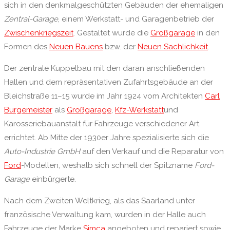
sich in den denkmalgeschützten Gebäuden der ehemaligen
Zentral-Garage
, einem Werkstatt- und Garagenbetrieb der
Zwischenkriegszeit
. Gestaltet wurde die
Großgarage
in den
Formen des
Neuen Bauens
bzw. der
Neuen Sachlichkeit
.
Der zentrale Kuppelbau mit den daran anschließenden
Hallen und dem repräsentativen Zufahrtsgebäude an der
Bleichstraße 11–15 wurde im Jahr 1924 vom Architekten
Carl
Burgemeister
als
Großgarage
,
Kfz-Werkstatt
und
Karosseriebauanstalt für Fahrzeuge verschiedener Art
errichtet. Ab Mitte der 1930er Jahre spezialisierte sich die
Auto-Industrie GmbH
auf den Verkauf und die Reparatur von
Ford
-Modellen, weshalb sich schnell der Spitzname
Ford-
Garage
einbürgerte.
Nach dem Zweiten Weltkrieg, als das Saarland unter
französische Verwaltung kam, wurden in der Halle auch
Fahrzeuge der Marke
Simca
angeboten und repariert sowie