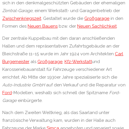
sich in den denkmalgeschützten Gebäuden der ehemaligen
Zentral-Garage
, einem Werkstatt- und Garagenbetrieb der
Zwischenkriegszeit
. Gestaltet wurde die
Großgarage
in den
Formen des
Neuen Bauens
bzw. der
Neuen Sachlichkeit
.
Der zentrale Kuppelbau mit den daran anschließenden
Hallen und dem repräsentativen Zufahrtsgebäude an der
Bleichstraße 11–15 wurde im Jahr 1924 vom Architekten
Carl
Burgemeister
als
Großgarage
,
Kfz-Werkstatt
und
Karosseriebauanstalt für Fahrzeuge verschiedener Art
errichtet. Ab Mitte der 1930er Jahre spezialisierte sich die
Auto-Industrie GmbH
auf den Verkauf und die Reparatur von
Ford
-Modellen, weshalb sich schnell der Spitzname
Ford-
Garage
einbürgerte.
Nach dem Zweiten Weltkrieg, als das Saarland unter
französische Verwaltung kam, wurden in der Halle auch
Fahrzeuge der Marke
Simca
angeboten und repariert sowie