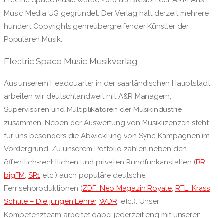
Electric Space Music wurde 2018 als Division der AMM Arts
Music Media UG gegründet. Der Verlag hält derzeit mehrere
hundert Copyrights genreübergreifender Künstler der
Populären Musik.
Electric Space Music Musikverlag
Aus unserem Headquarter in der saarländischen Hauptstadt
arbeiten wir deutschlandweit mit A&R Managern,
Supervisoren und Multiplikatoren der Musikindustrie
zusammen. Neben der Auswertung von Musiklizenzen steht
für uns besonders die Abwicklung von Sync Kampagnen im
Vordergrund. Zu unserem Potfolio zählen neben den
öffentlich-rechtlichen und privaten Rundfunkanstalten (
BR
,
bigFM
,
SR1
etc.) auch populäre deutsche
Fernsehproduktionen (
ZDF: Neo Magazin Royale
,
RTL: Krass
Schule – Die jungen Lehrer
,
WDR
, etc.). Unser
Kompetenzteam arbeitet dabei jederzeit eng mit unseren