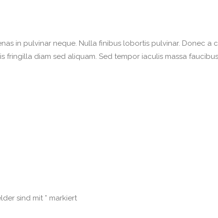
as in pulvinar neque. Nulla finibus lobortis pulvinar. Donec a co
llis fringilla diam sed aliquam. Sed tempor iaculis massa faucibu
elder sind mit
*
markiert