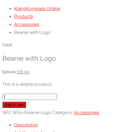
KlangKompass Online
Products
Accessories
Beanie with Logo
Sale!
Beanie with Logo
£
20.00
£
18.00
This is a simple product.
Beanie
with
Add to cart
Logo
SKU:
Woo-beanie-logo
Category:
Accessories
quantity
Description