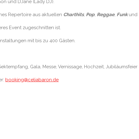
phon und DJane (Lady DJ).
nes Repertoire aus aktuellen
Charthits
,
Pop
,
Reggae
,
Funk
und
eres Event zugeschnitten ist.
nstaltungen mit bis zu 400 Gästen.
es Sektempfang, Gala, Messe, Vernissage, Hochzeit, Jubiläumsfeier 
er:
booking@celiabaron.de