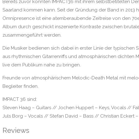
Bereits zuvor konnten IMPACT36 mit ihrem selbstbetitelten D
Saarland kommen kann. Seit der Gründung der Band in 2013 ha
Omnipresence ist eine atemberaubende Zeitreise von den 70er
Album durch geschickt inszenierte Kontraste zwischen brutale
zusammengeführt werden.
Die Musiker bedienen sich dabei in erster Linie der typische
aus rhythmischen Gitarrenriffs und atmosphärischen dichten
live dem Publikum nahe zu bringen.
Freunde von atmosphärischem Melodic-Death Metal mit melo
Begleiter finden.
IMPACT 36 sind:
Steven Haag – Guitars // Jochen Huppert – Keys, Vocals // F
Juls Borg – Vocals // Stefan David – Bass // Christian Eckert –
Reviews