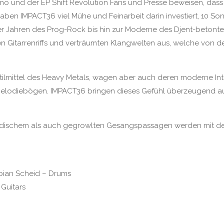
emo und der EP Shift Revolution Fans und Presse beweisen, da
ben IMPACT36 viel Mühe und Feinarbeit darin investiert, 10 S
 Jahren des Prog-Rock bis hin zur Moderne des Djent-betonten
n Gitarrenriffs und verträumten Klangwelten aus, welche von d
n Stilmittel des Heavy Metals, wagen aber auch deren moderne I
 Melodiebögen. IMPACT36 bringen dieses Gefühl überzeugend au
dischem als auch gegrowlten Gesangspassagen werden mit de
abian Scheid – Drums
 Guitars