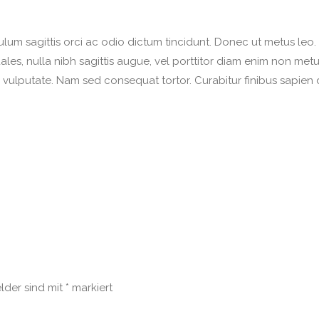
ulum sagittis orci ac odio dictum tincidunt. Donec ut metus leo.
dales, nulla nibh sagittis augue, vel porttitor diam enim non m
e vulputate. Nam sed consequat tortor. Curabitur finibus sapien 
elder sind mit
*
markiert