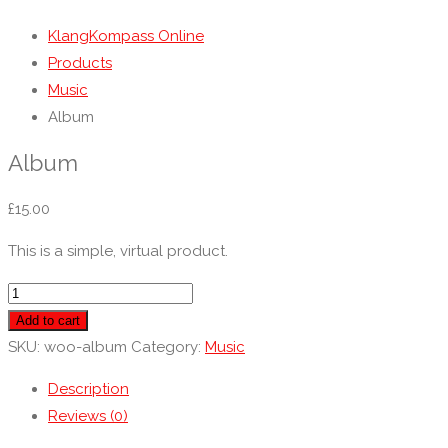
KlangKompass Online
Products
Music
Album
Album
£
15.00
This is a simple, virtual product.
Album
quantity
Add to cart
SKU:
woo-album
Category:
Music
Description
Reviews (0)