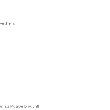
peichern.
an als Musiker braucht!