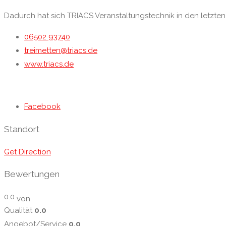
Dadurch hat sich TRIACS Veran­staltungs­technik in den letzte
06502 93740
treimetten@triacs.de
www.triacs.de
Facebook
Standort
Get Direction
0.0
Qualität
0.0
Angebot/Service
0.0