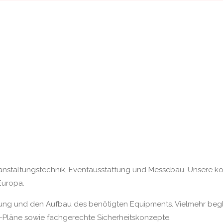
Veran­staltungs­technik, Event­aus­stattung und Messe­bau. Unsere 
 Europa.
rung und den Aufbau des benötigten Equip­ments. Vielmehr beglei
Pläne sowie fach­gerechte Sicherheits­konzepte.