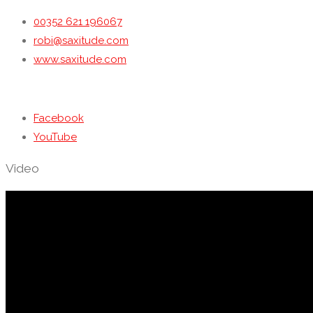
00352 621 196067
robi@saxitude.com
www.saxitude.com
Facebook
YouTube
Video