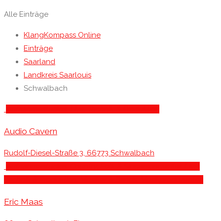
Alle Einträge
KlangKompass Online
Einträge
Saarland
Landkreis Saarlouis
Schwalbach
Aufnahmestudios
, Live, Technik & Produktion
Audio Cavern
Rudolf-Diesel-Straße 3, 66773 Schwalbach
Aufnahmestudios
, Country, Folk & Singersongwriter
, Live,
Technik & Produktion
, Musiker & Bands
, Musikproduzenten
Eric Maas