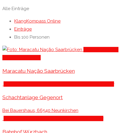
Alle Einträge
KlangKompass Online
Einträge
Bis 100 Personen
Musiker & Bands
,
Musikproduzenten
Maracatu Nação Saarbrücken
Hallen & Stadien
, Locations & Events
, Sonstige Events
Schachtanlage Gegenort
Bei Bauershaus, 66540 Neunkirchen
Gaststätten
, Locations & Events
, Sonstige Events
Bahnhof Würzbach