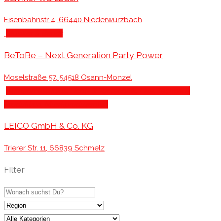
Eisenbahnstr 4, 66440 Niederwürzbach
Musiker & Bands
BeToBe – Next Generation Party Power
Moselstraße 57, 54518 Osann-Monzel
Aufnahmestudios
, Licht- & Tontechnik
, Live, Technik &
Produktion
, Musikproduzenten
LEICO GmbH & Co. KG
Trierer Str. 11, 66839 Schmelz
Filter