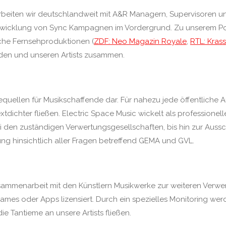
beiten wir deutschlandweit mit A&R Managern, Supervisoren un
bwicklung von Sync Kampagnen im Vordergrund. Zu unserem Potf
che Fernsehproduktionen (
ZDF: Neo Magazin Royale
,
RTL: Kras
den und unseren Artists zusammen.
equellen für Musikschaffende dar. Für nahezu jede öffentlich
dichter fließen. Electric Space Music wickelt als professione
den zuständigen Verwertungsgesellschaften, bis hin zur Aussch
tung hinsichtlich aller Fragen betreffend GEMA und GVL.
Zusammenarbeit mit den Künstlern Musikwerke zur weiteren Verwer
 Games oder Apps lizensiert. Durch ein spezielles Monitoring w
ie Tantieme an unsere Artists fließen.