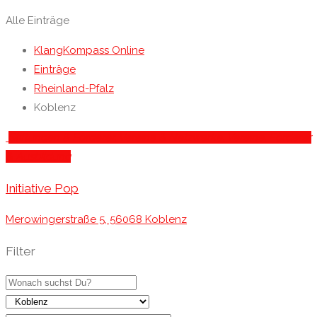
Alle Einträge
KlangKompass Online
Einträge
Rheinland-Pfalz
Koblenz
Stiftungen & Förderer
, Vereine & Netzwerke
, Vereine, Förderer
& Ausbildung
Initiative Pop
Merowingerstraße 5, 56068 Koblenz
Filter