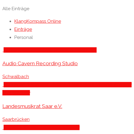
Alle Einträge
KlangKompass Online
Einträge
Personal
Aufnahmestudios
, Live, Technik & Produktion
Audio Cavern Recording Studio
Schwalbach
Stiftungen & Förderer
, Vereine & Netzwerke
, Vereine, Förderer
& Ausbildung
Landesmusikrat Saar e.V.
Saarbrücken
Hallen & Stadien
, Locations & Events